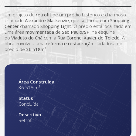
Um projeto de
retrofit
de um prédio histórico e charmoso
chamado
Alexandre Mackenzie
, que se tornou um
Shopping
Center
chamado
Shopping Light
. O prédio está localizado em
uma área
movimentada
de
São Paulo/SP
, na esquina
do
Viaduto do Chá
com a
Rua Coronel Xavier de Toledo
. A
obra envolveu uma
reforma e restauração
cuidadosa do
prédio de
36.518m²
.
Área Construída
36.518 m²
Status
Concluída
Descritivo
Retrofit