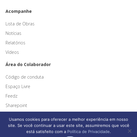
Acompanhe
Lista de Obras
Notícias
Relatórios
Vídeos
Área do Colaborador
Código de conduta
Espaço Livre
Feedz
Sharepoint
Usamos cookies para oferecer a melhor experiência em nosso
site. Se você continuar a usar este site, assumiremos que você
está satisfeito com a
Política de Privacidade
.