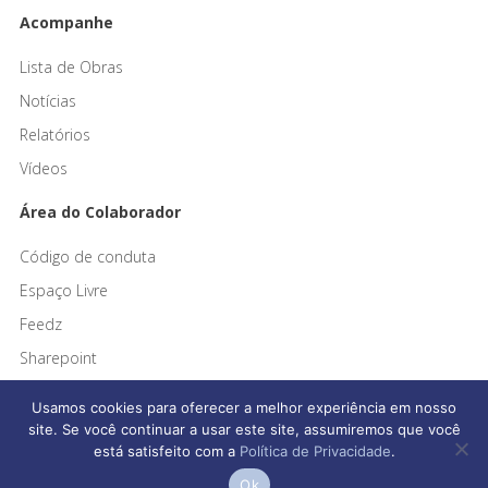
Acompanhe
Lista de Obras
Notícias
Relatórios
Vídeos
Área do Colaborador
Código de conduta
Espaço Livre
Feedz
Sharepoint
Usamos cookies para oferecer a melhor experiência em nosso
site. Se você continuar a usar este site, assumiremos que você
está satisfeito com a
Política de Privacidade
.
Afonso França Engenharia © 2026 Todos os direitos reservados
Ok