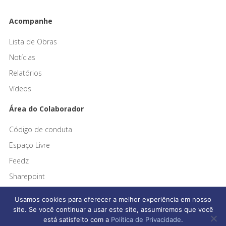
Acompanhe
Lista de Obras
Notícias
Relatórios
Vídeos
Área do Colaborador
Código de conduta
Espaço Livre
Feedz
Sharepoint
Usamos cookies para oferecer a melhor experiência em nosso
site. Se você continuar a usar este site, assumiremos que você
está satisfeito com a
Política de Privacidade
.