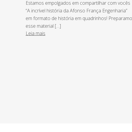
Estamos empolgados em compartilhar com vocês
“A incrível história da Afonso França Engenharia”
em formato de história em quadrinhos! Preparam
esse material […]
Leia mais
NEWSLETTER
Assine nossa newsletter e fique por de
o Grupo Afonso França faz.