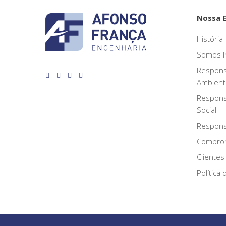
Nossa 
História
Somos I
Respons
Ambient
Respons
Social
Responsa
Compro
Clientes
Política