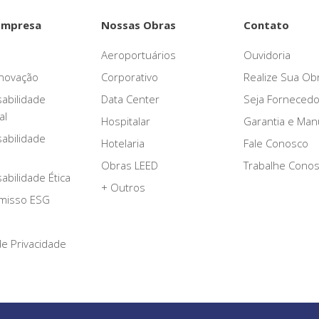
Empresa
Nossas Obras
Contato
Aeroportuários
Ouvidoria
novação
Corporativo
Realize Sua Ob
abilidade
Data Center
Seja Fornecedo
al
Hospitalar
Garantia e Ma
abilidade
Hotelaria
Fale Conosco
Obras LEED
Trabalhe Cono
bilidade Ética
+ Outros
misso ESG
 de Privacidade