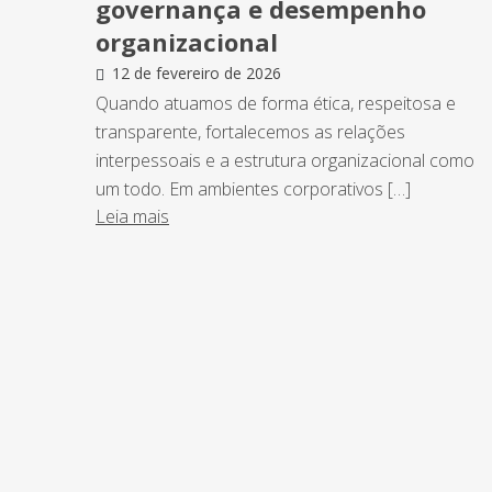
governança e desempenho
organizacional
12 de fevereiro de 2026
Quando atuamos de forma ética, respeitosa e
transparente, fortalecemos as relações
interpessoais e a estrutura organizacional como
um todo. Em ambientes corporativos […]
Leia mais
NEWSLETTER
Assine nossa newsletter e fique por de
o Grupo Afonso França faz.