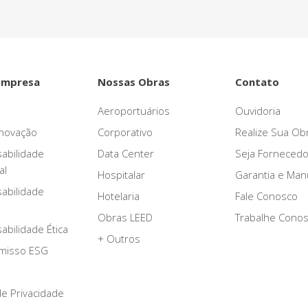
Empresa
Nossas Obras
Contato
Aeroportuários
Ouvidoria
novação
Corporativo
Realize Sua Ob
abilidade
Data Center
Seja Fornecedo
al
Hospitalar
Garantia e Ma
abilidade
Hotelaria
Fale Conosco
Obras LEED
Trabalhe Cono
bilidade Ética
+ Outros
misso ESG
 de Privacidade