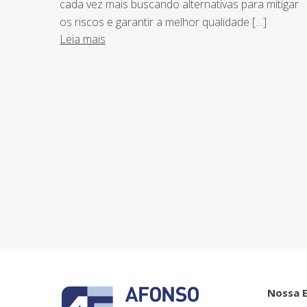
cada vez mais buscando alternativas para mitigar
os riscos e garantir a melhor qualidade […]
Leia mais
NEWSLETTER
Assine nossa newsletter e fique por de
o Grupo Afonso França faz.
Nossa 