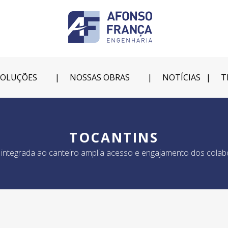
SOLUÇÕES
NOSSAS OBRAS
NOTÍCIAS
T
TOCANTINS
va integrada ao canteiro amplia acesso e engajamento dos cola