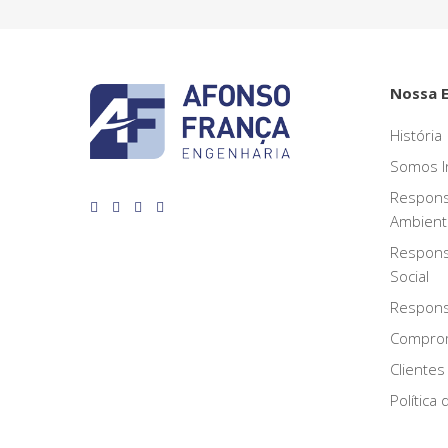
Nossa 
História
Somos I
Respons
Ambient
Respons
Social
Responsa
Compro
Clientes
Política