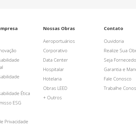
Empresa
Nossas Obras
Contato
Aeroportuários
Ouvidoria
novação
Corporativo
Realize Sua Ob
abilidade
Data Center
Seja Fornecedo
al
Hospitalar
Garantia e Ma
abilidade
Hotelaria
Fale Conosco
Obras LEED
Trabalhe Cono
bilidade Ética
+ Outros
misso ESG
 de Privacidade