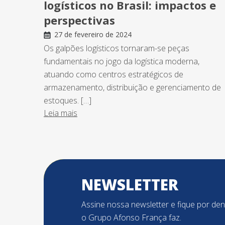
logísticos no Brasil: impactos e
perspectivas
27 de fevereiro de 2024
Os galpões logísticos tornaram-se peças
fundamentais no jogo da logística moderna,
atuando como centros estratégicos de
armazenamento, distribuição e gerenciamento de
estoques. […]
Leia mais
NEWSLETTER
Assine nossa newsletter e fique por de
o Grupo Afonso França faz.