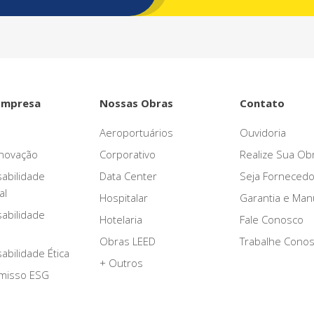
Empresa
Nossas Obras
Contato
Aeroportuários
Ouvidoria
novação
Corporativo
Realize Sua Ob
abilidade
Data Center
Seja Fornecedo
al
Hospitalar
Garantia e Ma
abilidade
Hotelaria
Fale Conosco
Obras LEED
Trabalhe Cono
bilidade Ética
+ Outros
misso ESG