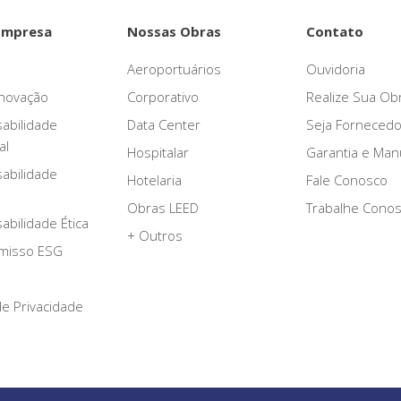
Empresa
Nossas Obras
Contato
Aeroportuários
Ouvidoria
novação
Corporativo
Realize Sua Ob
abilidade
Data Center
Seja Fornecedo
al
Hospitalar
Garantia e Ma
abilidade
Hotelaria
Fale Conosco
Obras LEED
Trabalhe Cono
bilidade Ética
+ Outros
misso ESG
 de Privacidade