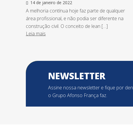
14 de janeiro de 2022
A melhoria contínua hoje faz parte de qualquer
área profissional, e não podia ser diferente na
construção civil. O conceito de lean […]
Leia mais
NEWSLETTER
Assine nossa newsletter e fique por de
o Grupo Afonso França faz.