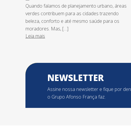
Quando falamos de planejamento urbano, áreas
verdes contribuem para as cidades trazendo
beleza, conforto e até mesmo saúde para os
moradores. Mas, […]
Leia mais
NEWSLETTER
Assine nossa newsletter e fique por de
o Grupo Afonso França faz.