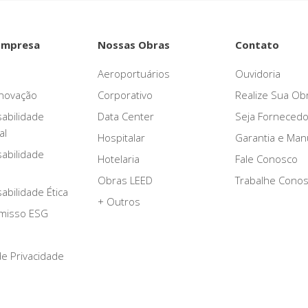
Empresa
Nossas Obras
Contato
Aeroportuários
Ouvidoria
novação
Corporativo
Realize Sua Ob
abilidade
Data Center
Seja Fornecedo
al
Hospitalar
Garantia e Ma
abilidade
Hotelaria
Fale Conosco
Obras LEED
Trabalhe Cono
bilidade Ética
+ Outros
misso ESG
 de Privacidade