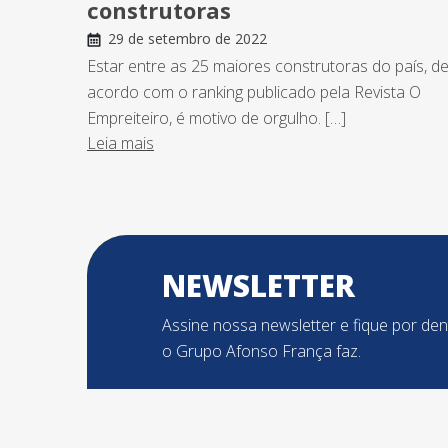
construtoras
29 de setembro de 2022
Estar entre as 25 maiores construtoras do país, d
acordo com o ranking publicado pela Revista O
Empreiteiro, é motivo de orgulho. […]
Leia mais
NEWSLETTER
Assine nossa newsletter e fique por de
o Grupo Afonso França faz.