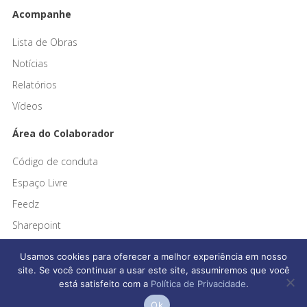
Acompanhe
Lista de Obras
Notícias
Relatórios
Vídeos
Área do Colaborador
Código de conduta
Espaço Livre
Feedz
Sharepoint
Usamos cookies para oferecer a melhor experiência em nosso
site. Se você continuar a usar este site, assumiremos que você
está satisfeito com a
Política de Privacidade
.
Afonso França Engenharia © 2026 Todos os direitos reservados
Ok