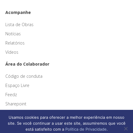
Acompanhe
Lista de Obras
Notícias
Relatórios
Vídeos
Área do Colaborador
Código de conduta
Espaço Livre
Feedz
Sharepoint
Usamos cookies para oferecer a melhor experiência em nosso
site. Se você continuar a usar este site, assumiremos que você
está satisfeito com a
Política de Privacidade
.