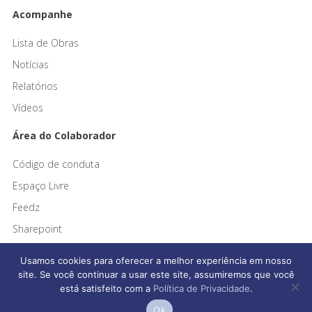
Acompanhe
Lista de Obras
Notícias
Relatórios
Vídeos
Área do Colaborador
Código de conduta
Espaço Livre
Feedz
Sharepoint
Usamos cookies para oferecer a melhor experiência em nosso
site. Se você continuar a usar este site, assumiremos que você
está satisfeito com a
Política de Privacidade
.
Afonso França Engenharia © 2026 Todos os direitos reservados
Ok