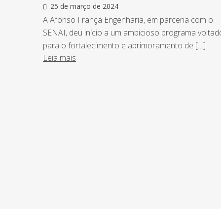
25 de março de 2024
A Afonso França Engenharia, em parceria com o
SENAI, deu início a um ambicioso programa voltad
para o fortalecimento e aprimoramento de […]
Leia mais
NEWSLETTER
Assine nossa newsletter e fique por de
o Grupo Afonso França faz.