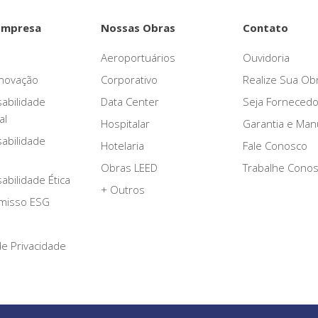
Empresa
Nossas Obras
Contato
Aeroportuários
Ouvidoria
novação
Corporativo
Realize Sua Ob
abilidade
Data Center
Seja Fornecedo
al
Hospitalar
Garantia e Ma
abilidade
Hotelaria
Fale Conosco
Obras LEED
Trabalhe Cono
bilidade Ética
+ Outros
misso ESG
 de Privacidade