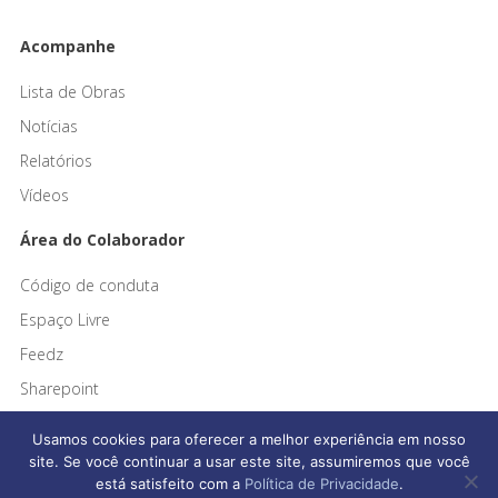
Acompanhe
Lista de Obras
Notícias
Relatórios
Vídeos
Área do Colaborador
Código de conduta
Espaço Livre
Feedz
Sharepoint
Usamos cookies para oferecer a melhor experiência em nosso
site. Se você continuar a usar este site, assumiremos que você
está satisfeito com a
Política de Privacidade
.