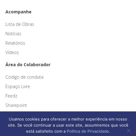
Acompanhe
Lista de Obras
Notícias
Relatórios
Vídeos
Área do Colaborador
Código de conduta
Espaço Livre
Feedz
Sharepoint
Usamos cookies para oferecer a melhor experiência em nosso
site. Se você continuar a usar este site, assumiremos que você
está satisfeito com a
Política de Privacidade
.