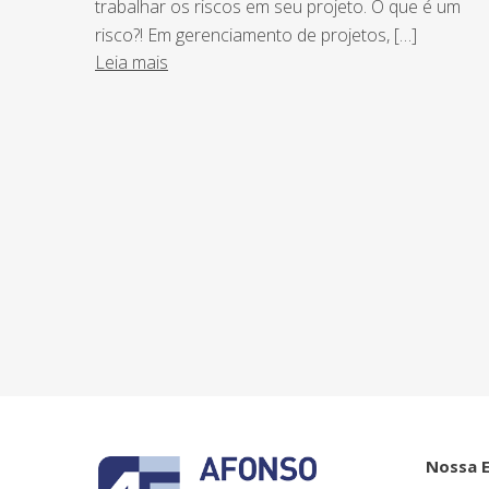
trabalhar os riscos em seu projeto. O que é um
risco?! Em gerenciamento de projetos, […]
Leia mais
NEWSLETTER
Assine nossa newsletter e fique por de
o Grupo Afonso França faz.
Nossa 