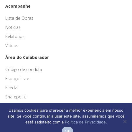
Acompanhe
Lista de Obras
Notícias
Relatórios
Vídeos
Área do Colaborador
Código de conduta
Espaço Livre
Feedz
Sharepoint
Usamos cookies para oferecer a melhor experiência em nosso
site. Se você continuar a usar este site, assumiremos que você
está satisfeito com a
Política de Privacidade
.
Afonso França Engenharia © 2026 Todos os direitos reservados
Ok