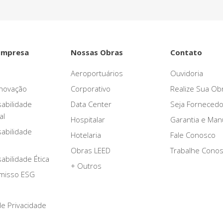
Empresa
Nossas Obras
Contato
Aeroportuários
Ouvidoria
novação
Corporativo
Realize Sua Ob
abilidade
Data Center
Seja Fornecedo
al
Hospitalar
Garantia e Ma
abilidade
Hotelaria
Fale Conosco
Obras LEED
Trabalhe Cono
bilidade Ética
+ Outros
misso ESG
 de Privacidade