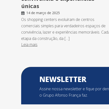
únicas
14 de março de 2025
Os shopping centers evoluíram de centros
comerciais simples para verdadeiros espaços de
convivência, lazer e experiências memoráveis. Cad
etapa da construção, da […]
Leia mais
NEWSLETTER
Assine nossa newsletter e fique por de
o Grupo Afonso França faz.