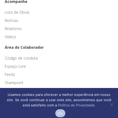
Acompanhe
Lista de Obras
Notícias
Relatórios
Vídeos
Área do Colaborador
Código de conduta
Espaço Livre
Feedz
Sharepoint
Usamos cookies para oferecer a melhor experiência em nosso
site. Se você continuar a usar este site, assumiremos que você
está satisfeito com a
Política de Privacidade
.
Afonso França Engenharia © 2026 Todos os direitos reservados
Ok