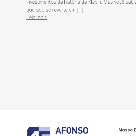
investimentos da história da Klabin. Mas você sabi
que isso se reverte em […]
Leia mais
NEWSLETTER
Assine nossa newsletter e fique por de
o Grupo Afonso França faz.
Nossa 