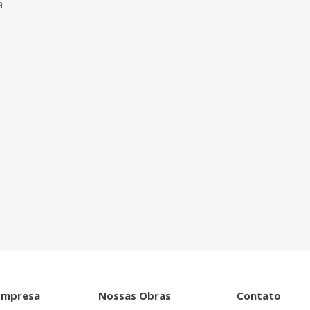
a
ntro de tudo que
Empresa
Nossas Obras
Contato