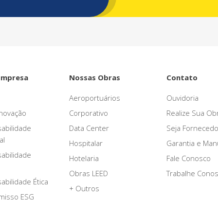
Empresa
Nossas Obras
Contato
Aeroportuários
Ouvidoria
novação
Corporativo
Realize Sua Ob
abilidade
Data Center
Seja Fornecedo
al
Hospitalar
Garantia e Ma
abilidade
Hotelaria
Fale Conosco
Obras LEED
Trabalhe Cono
bilidade Ética
+ Outros
misso ESG