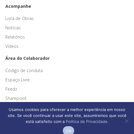
Acompanhe
Lista de Obras
Notícias
Relatórios
Vídeos
Área do Colaborador
Código de conduta
Espaço Livre
Feedz
Sharepoint
Usamos cookies para oferecer a melhor experiência em nosso
site. Se você continuar a usar este site, assumiremos que você
está satisfeito com a
Política de Privacidade
.
Ok
Afonso França Engenharia © 2026 Todos os direitos reservados