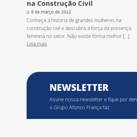
na Construção Civil
8 de março de 2022
Conheça a história de grandes mulheres na
construção civil e descubra a força da presença
feminina no setor. Não existe forma melhor […]
Leia mais
NEWSLETTER
Assine nossa newsletter e fique por de
o Grupo Afonso França faz.