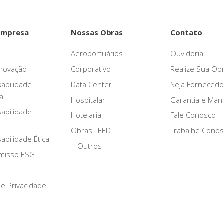
Empresa
Nossas Obras
Contato
Aeroportuários
Ouvidoria
novação
Corporativo
Realize Sua Ob
abilidade
Data Center
Seja Fornecedo
al
Hospitalar
Garantia e Ma
abilidade
Hotelaria
Fale Conosco
Obras LEED
Trabalhe Cono
bilidade Ética
+ Outros
misso ESG
 de Privacidade