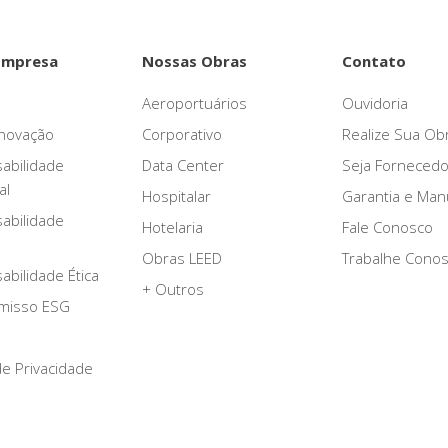
Empresa
Nossas Obras
Contato
Aeroportuários
Ouvidoria
novação
Corporativo
Realize Sua Ob
abilidade
Data Center
Seja Fornecedo
al
Hospitalar
Garantia e Ma
abilidade
Hotelaria
Fale Conosco
Obras LEED
Trabalhe Cono
bilidade Ética
+ Outros
misso ESG
 de Privacidade