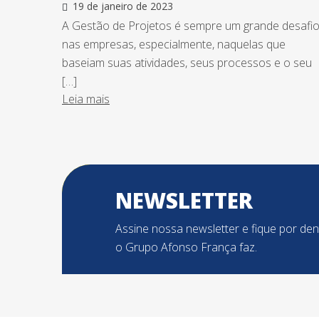
19 de janeiro de 2023
A Gestão de Projetos é sempre um grande desafi
nas empresas, especialmente, naquelas que
baseiam suas atividades, seus processos e o seu
[…]
Leia mais
NEWSLETTER
Assine nossa newsletter e fique por de
o Grupo Afonso França faz.