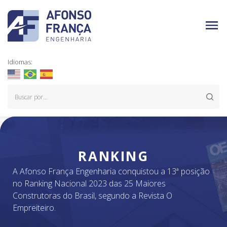
Idiomas:
RANKING
A Afonso França Engenharia conquistou a 13ª posição
no Ranking Nacional 2023 das 25 Maiores
Construtoras do Brasil, segundo a Revista O
Empreiteiro.