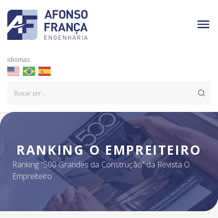
Idiomas:
RANKING O EMPREITEIRO
Ranking “500 Grandes da Construção” da Revista O
Empreiteiro