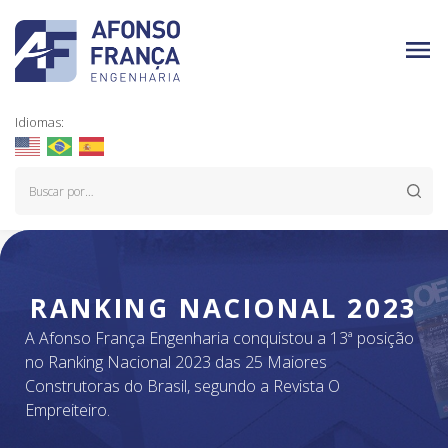
Idiomas:
RANKING NACIONAL 2023
A Afonso França Engenharia conquistou a 13ª posição
no Ranking Nacional 2023 das 25 Maiores
Construtoras do Brasil, segundo a Revista O
Empreiteiro.