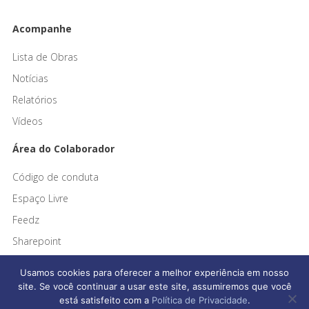
Acompanhe
Lista de Obras
Notícias
Relatórios
Vídeos
Área do Colaborador
Código de conduta
Espaço Livre
Feedz
Sharepoint
Usamos cookies para oferecer a melhor experiência em nosso
site. Se você continuar a usar este site, assumiremos que você
está satisfeito com a
Política de Privacidade
.