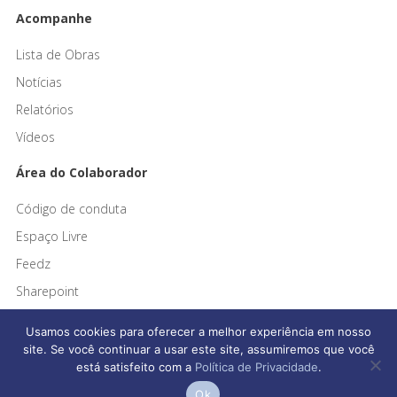
Acompanhe
Lista de Obras
Notícias
Relatórios
Vídeos
Área do Colaborador
Código de conduta
Espaço Livre
Feedz
Sharepoint
Usamos cookies para oferecer a melhor experiência em nosso
site. Se você continuar a usar este site, assumiremos que você
está satisfeito com a
Política de Privacidade
.
Afonso França Engenharia © 2026 Todos os direitos reservados
Ok