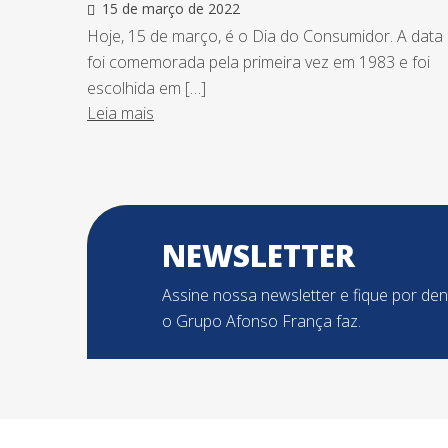
15 de março de 2022
Hoje, 15 de março, é o Dia do Consumidor. A data
foi comemorada pela primeira vez em 1983 e foi
escolhida em […]
Leia mais
NEWSLETTER
Assine nossa newsletter e fique por de
o Grupo Afonso França faz.