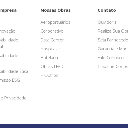
Empresa
Nossas Obras
Contato
Aeroportuários
Ouvidoria
novação
Corporativo
Realize Sua Ob
abilidade
Data Center
Seja Fornecedo
al
Hospitalar
Garantia e Ma
abilidade
Hotelaria
Fale Conosco
Obras LEED
Trabalhe Cono
bilidade Ética
+ Outros
misso ESG
 de Privacidade