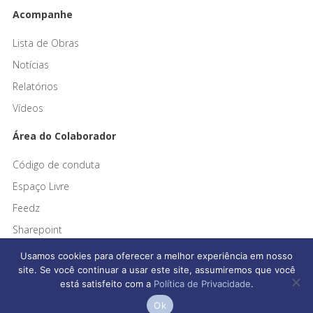
Acompanhe
Lista de Obras
Notícias
Relatórios
Vídeos
Área do Colaborador
Código de conduta
Espaço Livre
Feedz
Sharepoint
Usamos cookies para oferecer a melhor experiência em nosso
site. Se você continuar a usar este site, assumiremos que você
está satisfeito com a
Política de Privacidade
.
Ok
Afonso França Engenharia © 2026 Todos os direitos reservados