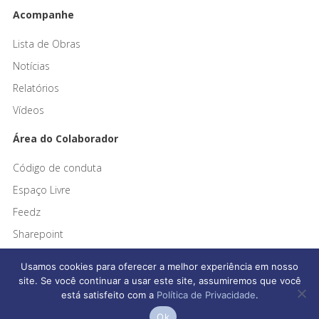
Acompanhe
Lista de Obras
Notícias
Relatórios
Vídeos
Área do Colaborador
Código de conduta
Espaço Livre
Feedz
Sharepoint
Usamos cookies para oferecer a melhor experiência em nosso
site. Se você continuar a usar este site, assumiremos que você
está satisfeito com a
Política de Privacidade
.
Afonso França Engenharia © 2026 Todos os direitos reservados
Ok