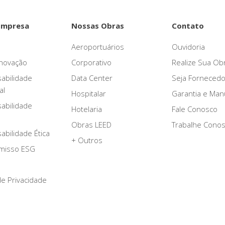
Empresa
Nossas Obras
Contato
Aeroportuários
Ouvidoria
novação
Corporativo
Realize Sua Ob
abilidade
Data Center
Seja Fornecedo
al
Hospitalar
Garantia e Ma
abilidade
Hotelaria
Fale Conosco
Obras LEED
Trabalhe Cono
bilidade Ética
+ Outros
misso ESG
 de Privacidade