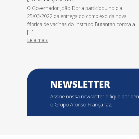
O Governador João Doria participou no dia
25/03/2022 da entrega do complexo da nova
fábrica de vacinas do Instituto Butantan contra a
[…]
Leia mais
NEWSLETTER
Assine nossa newsletter e fique por de
o Grupo Afonso França faz.