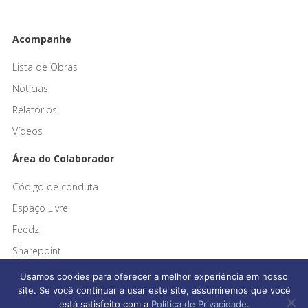
Acompanhe
Lista de Obras
Notícias
Relatórios
Vídeos
Área do Colaborador
Código de conduta
Espaço Livre
Feedz
Sharepoint
Usamos cookies para oferecer a melhor experiência em nosso
site. Se você continuar a usar este site, assumiremos que você
está satisfeito com a
Política de Privacidade
.