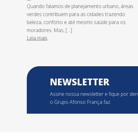
Quando falamos de planejamento urbano, áreas
verdes contribuem para as cidades trazendo
beleza, conforto e até mesmo saúde para os
moradores. Mas, […]
Leia mais
NEWSLETTER
Assine nossa newsletter e fique por de
o Grupo Afonso França faz.