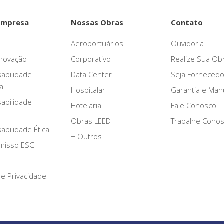
Empresa
Nossas Obras
Contato
Aeroportuários
Ouvidoria
novação
Corporativo
Realize Sua Ob
abilidade
Data Center
Seja Fornecedo
al
Hospitalar
Garantia e Ma
abilidade
Hotelaria
Fale Conosco
Obras LEED
Trabalhe Cono
bilidade Ética
+ Outros
misso ESG
 de Privacidade