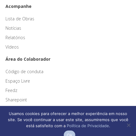
Acompanhe
Lista de Obras
Notícias
Relatórios
Vídeos
Área do Colaborador
Código de conduta
Espaço Livre
Feedz
Sharepoint
Usamos cookies para oferecer a melhor experiência em nosso
site. Se você continuar a usar este site, assumiremos que você
está satisfeito com a
Política de Privacidade
.
Afonso França Engenharia © 2026 Todos os direitos reservados
Ok