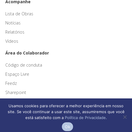
Acompanhe
Lista de Obras
Notícias
Relatórios
Vídeos
Área do Colaborador
Código de conduta
Espaço Livre
Feedz
Sharepoint
Usamos cookies para oferecer a melhor experiência em nosso
site. Se você continuar a usar este site, assumiremos que você
está satisfeito com a
Política de Privacidade
.
Afonso França Engenharia © 2026 Todos os direitos reservados
Ok