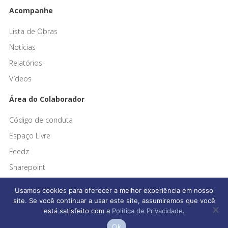
Acompanhe
Lista de Obras
Notícias
Relatórios
Vídeos
Área do Colaborador
Código de conduta
Espaço Livre
Feedz
Sharepoint
Usamos cookies para oferecer a melhor experiência em nosso
site. Se você continuar a usar este site, assumiremos que você
está satisfeito com a
Política de Privacidade
.
Afonso França Engenharia © 2026 Todos os direitos reservados
Ok