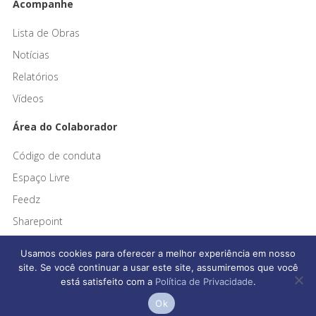
Acompanhe
Lista de Obras
Notícias
Relatórios
Vídeos
Área do Colaborador
Código de conduta
Espaço Livre
Feedz
Sharepoint
Usamos cookies para oferecer a melhor experiência em nosso
site. Se você continuar a usar este site, assumiremos que você
está satisfeito com a
Política de Privacidade
.
Afonso França Engenharia © 2026 Todos os direitos reservados
Ok