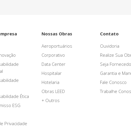
Empresa
Nossas Obras
Contato
Aeroportuários
Ouvidoria
novação
Corporativo
Realize Sua Ob
abilidade
Data Center
Seja Fornecedo
al
Hospitalar
Garantia e Ma
abilidade
Hotelaria
Fale Conosco
Obras LEED
Trabalhe Cono
bilidade Ética
+ Outros
misso ESG
 de Privacidade