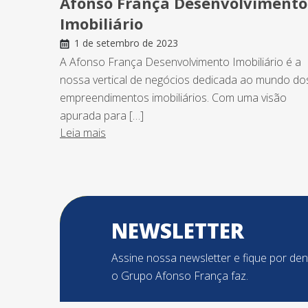
Afonso França Desenvolvimento
Imobiliário
1 de setembro de 2023
A Afonso França Desenvolvimento Imobiliário é a
nossa vertical de negócios dedicada ao mundo do
empreendimentos imobiliários. Com uma visão
apurada para […]
Leia mais
NEWSLETTER
Assine nossa newsletter e fique por de
o Grupo Afonso França faz.