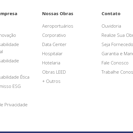
Empresa
Nossas Obras
Contato
Aeroportuários
Ouvidoria
novação
Corporativo
Realize Sua Ob
abilidade
Data Center
Seja Fornecedo
al
Hospitalar
Garantia e Ma
abilidade
Hotelaria
Fale Conosco
Obras LEED
Trabalhe Cono
bilidade Ética
+ Outros
misso ESG
 de Privacidade