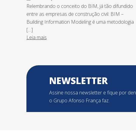
Relembrando o conceito do BIM, já tão difundido
entre as empresas de construção civil: BIM –
Building Information Modeling é uma metodologia
[…]
Leia mais
NEWSLETTER
Assine nossa newsletter e fique por de
o Grupo Afonso França faz.