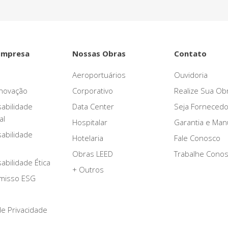
Empresa
Nossas Obras
Contato
Aeroportuários
Ouvidoria
novação
Corporativo
Realize Sua Ob
abilidade
Data Center
Seja Fornecedo
al
Hospitalar
Garantia e Ma
abilidade
Hotelaria
Fale Conosco
Obras LEED
Trabalhe Cono
bilidade Ética
+ Outros
misso ESG
 de Privacidade