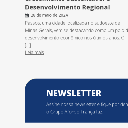
Desenvolvimento Regional
28 de maio de 2024
Passos, uma cidade localizada no sudoeste de
Minas Gerais, vem se destacando como um polo 
desenvolvimento econômico nos últimos anos. O
[…]
Leia mais
NEWSLETTER
Assine nossa newsletter e fique por de
o Grupo Afonso França faz.