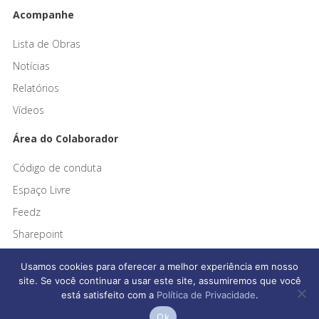
Acompanhe
Lista de Obras
Notícias
Relatórios
Vídeos
Área do Colaborador
Código de conduta
Espaço Livre
Feedz
Sharepoint
Usamos cookies para oferecer a melhor experiência em nosso
site. Se você continuar a usar este site, assumiremos que você
está satisfeito com a
Política de Privacidade
.
Afonso França Engenharia © 2026 Todos os direitos reservados
Ok