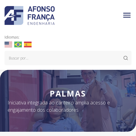
Idiomas:
PALMAS
Iniciativa integrada ao canteiro amplia acesso e
engajamento dos colaboradores