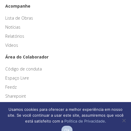
Acompanhe
Lista de Obras
Notícias
Relatórios
Vídeos
Área do Colaborador
Código de conduta
Espaço Livre
Feedz
Sharepoint
Usamos cookies para oferecer a melhor experiência em nosso
site. Se você continuar a usar este site, assumiremos que você
está satisfeito com a
Política de Privacidade
.
Afonso França Engenharia © 2026 Todos os direitos reservados
Ok