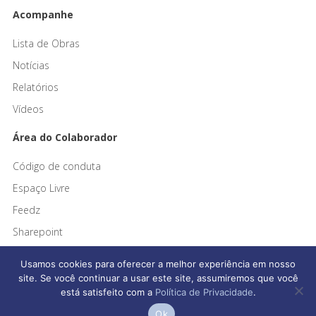
Acompanhe
Lista de Obras
Notícias
Relatórios
Vídeos
Área do Colaborador
Código de conduta
Espaço Livre
Feedz
Sharepoint
Usamos cookies para oferecer a melhor experiência em nosso
site. Se você continuar a usar este site, assumiremos que você
está satisfeito com a
Política de Privacidade
.
Afonso França Engenharia © 2026 Todos os direitos reservados
Ok