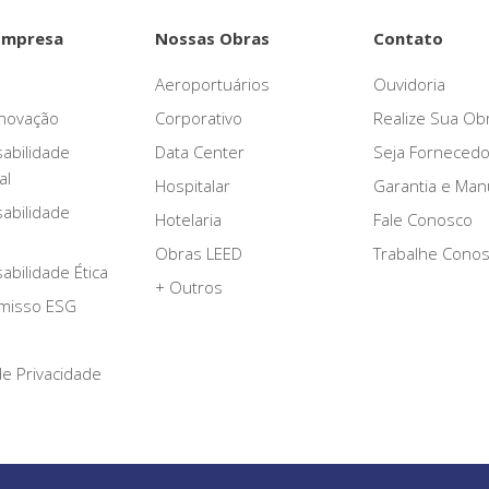
Empresa
Nossas Obras
Contato
Aeroportuários
Ouvidoria
novação
Corporativo
Realize Sua Ob
abilidade
Data Center
Seja Fornecedo
al
Hospitalar
Garantia e Ma
abilidade
Hotelaria
Fale Conosco
Obras LEED
Trabalhe Cono
bilidade Ética
+ Outros
misso ESG
 de Privacidade