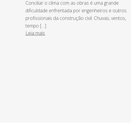
Conciliar o clima com as obras é uma grande
dificuldade enfrentada por engenheiros e outros
profissionais da construção civil. Chuvas, ventos,
tempo […]
Leia mais
NEWSLETTER
Assine nossa newsletter e fique por de
o Grupo Afonso França faz.