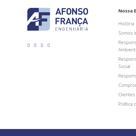
Nossa 
História
Somos I
Respons
Ambient
Respons
Social
Responsa
Compro
Clientes
Política